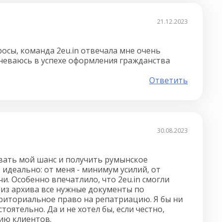
21.12.2023
росы, команда 2eu.in отвечала мне очень
мневаюсь в успехе оформления гражданства
Ответить
30.08.2023
овать мой шанс и получить румынское
идеально: от меня - минимум усилий, от
. Особенно впечатлило, что 2eu.in смогли
 из архива все нужные документы по
риториальное право на репатриацию. Я бы ни
стоятельно. Да и не хотел бы, если честно,
ию клиентов.