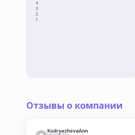
4
3
2
1
Отзывы о компании
KudryazhevaAnn